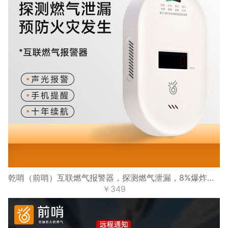
乾哨（前哨）互联燃气报警器，探测燃气泄漏，8%爆炸下限浓度报警，十年寿命，手机提醒，可接电磁阀、机械手、继电器
￥349