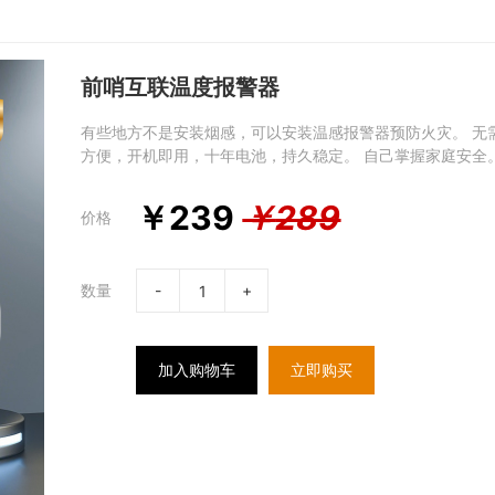
前哨互联温度报警器
有些地方不是安装烟感，可以安装温感报警器预防火灾。 无
方便，开机即用，十年电池，持久稳定。 自己掌握家庭安全
￥
239
￥
289
价格
数量
-
+
加入购物车
立即购买