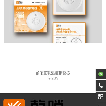
前哨互联温度报警器
￥239