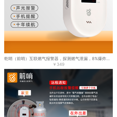
乾哨（前哨）互联燃气报警器，探测燃气泄漏，8%爆炸下限浓度报警，十年寿命，手机提醒，可接电磁阀、机械手、继电器
￥349