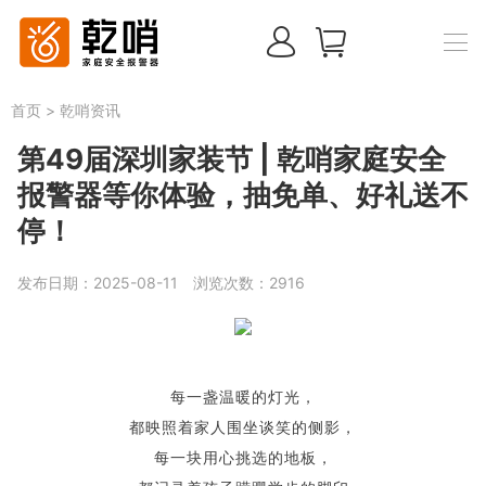
首页
>
乾哨资讯
第49届深圳家装节 | 乾哨家庭安全
报警器等你体验，抽免单、好礼送不
停！
发布日期：2025-08-11
浏览次数：
2916
每一盏温暖的灯光，
都映照着家人围坐谈笑的侧影，
每一块用心挑选的地板，