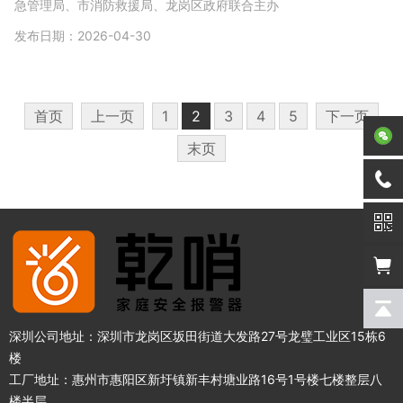
急管理局、市消防救援局、龙岗区政府联合主办
发布日期：2026-04-30
首页
上一页
1
2
3
4
5
下一页
末页
深圳公司地址：深圳市龙岗区坂田街道大发路27号龙璧工业区15栋6
楼
工厂地址：惠州市惠阳区新圩镇新丰村塘业路16号1号楼七楼整层八
楼半层